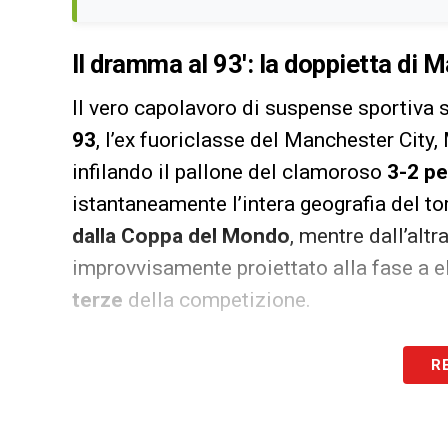
Il dramma al 93′: la doppietta di M
Il vero capolavoro di suspense sportiva 
93
, l’ex fuoriclasse del Manchester City,
infilando il pallone del clamoroso
3-2 pe
istantaneamente l’intera geografia del tor
dalla Coppa del Mondo
, mentre dall’altr
improvvisamente proiettato alla fase a el
terze
della competizione.
Il miracolo di Kalajdzic al 96′: gioi
R
Il copione di questo incredibile match, tu
respiro della partita, al
minuto 96
, l’Aus