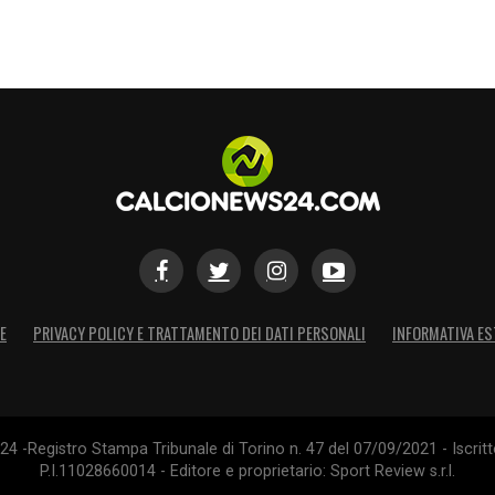
 vincente di
Sasa Kalajdzic
. In un battito di ciglia
l’Austria evita l’eliminazione e agguanta la
Algeria conserva il pass per il turno successivo e
bo dell’eliminazione dopo tre minuti di pura
r un Mondiale che non smette di stupire.
S
E
PRIVACY POLICY E TRATTAMENTO DEI DATI PERSONALI
INFORMATIVA ES
4 -Registro Stampa Tribunale di Torino n. 47 del 07/09/2021 - Iscritt
P.I.11028660014 - Editore e proprietario: Sport Review s.r.l.