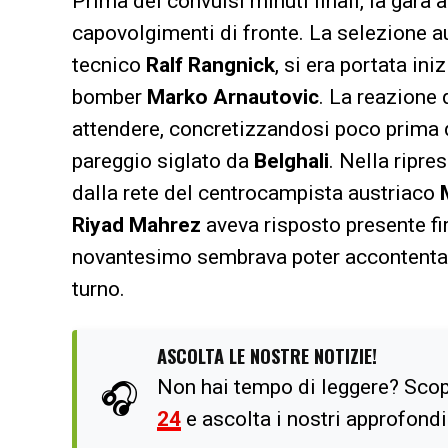
Prima dei convulsi minuti finali, la gara 
capovolgimenti di fronte. La selezione a
tecnico
Ralf Rangnick
, si era portata in
bomber
Marko Arnautovic
. La reazione 
attendere, concretizzandosi poco prima d
pareggio siglato da
Belghali
. Nella ripre
dalla rete del centrocampista austriaco
Riyad Mahrez
aveva risposto presente fi
novantesimo sembrava poter accontentar
turno.
ASCOLTA LE NOSTRE NOTIZIE!
Non hai tempo di leggere? Scop
🎧
24
e ascolta i nostri approfond