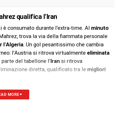
ahrez qualifica l’Iran
si è consumato durante l’extra-time. Al
minuto
 Mahrez, trova la via della fiammata personale
r l’Algeria
. Un gol pesantissimo che cambia
neo: l’Austria si ritrova virtualmente
eliminata
a parte del tabellone l’
Iran
si ritrova
iminazione diretta, qualificato tra le
migliori
a Austria, beffa per gli iraniani
EAD MORE
ttavia, non era ancora terminato. All’ultimo
tria si getta in avanti disperatamente e trova la