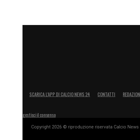
rete del definitivo
3-3
grazie a un guizzo
lo scenario si ribalta per l’ultima volta: 
qualificazione ai sedicesimi di finale
, l’
la nazionale iraniana sprofonda nell’incu
euforia virtuale. Un finale incredibile pe
LA PLAYLIST DELLE NOSTRE TOP NEW
SCARICA L’APP DI CALCIO NEWS 24
CONTATTI
REDAZION
gestisci il consenso
Copyright 2026 © riproduzione riservata Calcio News 2