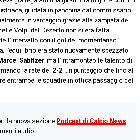
aveva già regalato una girandola di gol e continui
ustriaca, guidata in panchina dal commissario
izialmente in vantaggio grazie alla zampata del
delle Volpi del Deserto non si era fatta
ell’intervallo con il gol del momentaneo
sa, l’equilibrio era stato nuovamente spezzato
Marcel Sabitzer
, ma l’intramontabile talento di
rmando la rete del
2-2
, un punteggio che fino al
e entrambe le squadre in ottica passaggio del
ri la nuova sezione
Podcast di Calcio News
imenti audio.