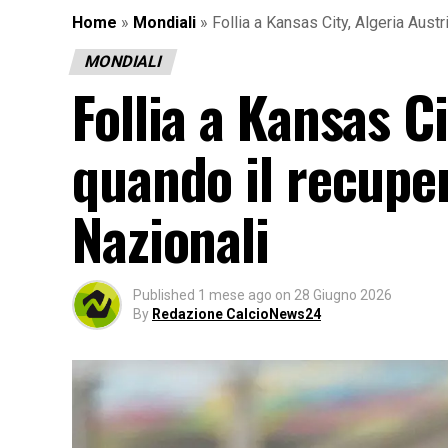
Home
»
Mondiali
»
Follia a Kansas City, Algeria Austr
MONDIALI
Follia a Kansas Ci
quando il recupero
Nazionali
Published
1 mese ago
on
28 Giugno 2026
By
Redazione CalcioNews24