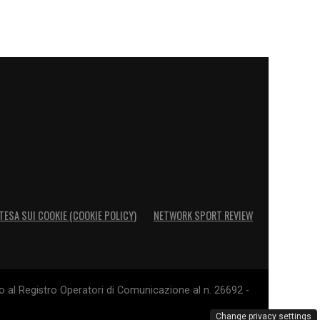
TESA SUI COOKIE (COOKIE POLICY)
NETWORK SPORT REVIEW
o al Registro Operatori di Comunicazione al n. 26692 -
Change privacy settings