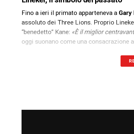
Fino a ieri il primato apparteneva a
Gary 
assoluto dei Three Lions. Proprio Lineker
“benedetto” Kane:
«È il miglior centravan
oggi suonano come una consacrazione an
Il percorso di Kane in nazionale è stato 
R
pochi secondi, poi la scalata fino alla f
reti e la Scarpa d’Oro, nelle edizioni suc
squadra.
Un sorpasso che diventa simbolo
Contro Panama arriva il passaggio defini
dell’Inghilterra ai Mondiali
. Un sorpasso 