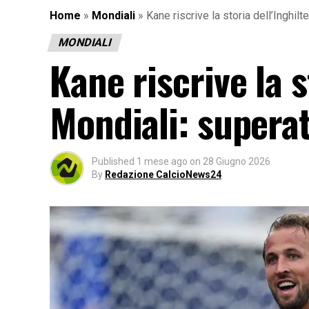
Home
»
Mondiali
»
Kane riscrive la storia dell’Inghil
MONDIALI
Kane riscrive la s
Mondiali: supera
Published
1 mese ago
on
28 Giugno 2026
By
Redazione CalcioNews24