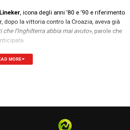
Lineker
, icona degli anni ’80 e ’90 e riferimento
, dopo la vittoria contro la Croazia, aveva già
ti che l’Inghilterra abbia mai avuto»
, parole che
ticipata.
una crescita continua: esordio nel 2015, gol dopo
EAD MORE
ascia da capitano. A Russia 2018 esplode con sei
cessive diventa sempre più il fulcro tecnico della
tivo: Kane supera Lineker e si prende la
storia
che va oltre i numeri, perché segna un prima e