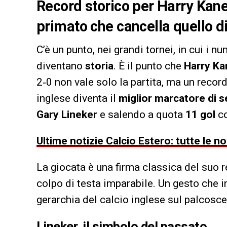
Record storico per Harry Kane
primato che cancella quello d
C’è un punto, nei grandi tornei, in cui i 
diventano
storia
. È il punto che
Harry Ka
2‑0 non vale solo la partita, ma un record
inglese diventa il
miglior marcatore di se
Gary Lineker
e salendo a quota
11 gol
co
Ultime notizie Calcio Estero: tutte le n
La giocata è una firma classica del suo r
colpo di testa imparabile. Un gesto che i
gerarchia del calcio inglese sul palcosc
Lineker, il simbolo del passato