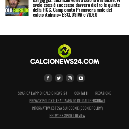
svelo cosa è successo davvero dietro le quinte
della FIGC. Campionato Primavera male del
calcio italiano» ESCLUSIVA e VIDEO
SCARICA L’APP DI CALCIO NEWS 24
CONTATTI
REDAZIONE
PRIVACY POLICY E TRATTAMENTO DEI DATI PERSONALI
INFORMATIVA ESTESA SUI COOKIE (COOKIE POLICY)
NETWORK SPORT REVIEW