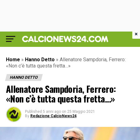
×
Home
»
Hanno Detto
»
Allenatore Sampdoria, Ferrero:
«Non c’è tutta questa fretta…»
HANNO DETTO
Allenatore Sampdoria, Ferrero:
«Non c’è tutta questa fretta…»
Published
5 anni ago
on
25 Maggio 2021
By
Redazione CalcioNews24