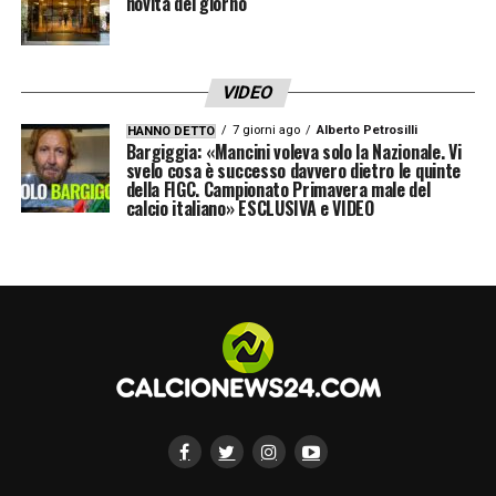
novità del giorno
AVAR: BARONI
VIDEO
LAZIO – PISA
Sabato 23/05 h. 20.45
7 giorni ago
Alberto Petrosilli
HANNO DETTO
Bargiggia: «Mancini voleva solo la Nazionale. Vi
FERRIERI CAPUTI
svelo cosa è successo davvero dietro le quinte
della FIGC. Campionato Primavera male del
calcio italiano» ESCLUSIVA e VIDEO
NIEDDA – EMMANUELE
IV: DI MARCO
VAR: GHERSINI
AVAR: PICCININI
PARMA – SASSUOLO
h. 15.00
TURRINI