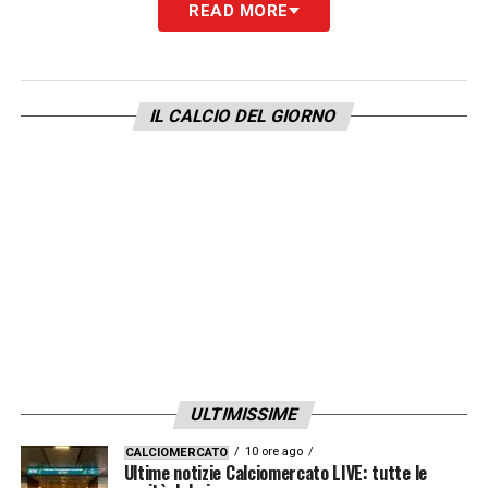
READ MORE
VOTTA – PRESSATO
IV: MASSA
IL CALCIO DEL GIORNO
VAR: DI BELLO
AVAR: SERRA
BOLOGNA – INTER
Sabato 23/05 h. 18.00
BONACINA
LAGHEZZA – ZEZZA
ULTIMISSIME
IV: MARCENARO
10 ore ago
CALCIOMERCATO
Ultime notizie Calciomercato LIVE: tutte le
VAR: PEZZUTO