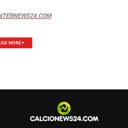
 INTERNEWS24.COM
S
EAD MORE