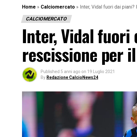
Home
»
Calciomercato
»
Inter, Vidal fuori dai piani?
CALCIOMERCATO
Inter, Vidal fuori
rescissione per il
Published
5 anni ago
on
19 Luglio 2021
By
Redazione CalcioNews24