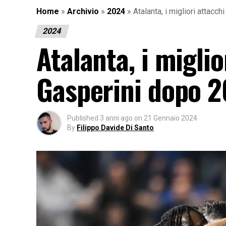
Home
»
Archivio
»
2024
»
Atalanta, i migliori attacc
2024
Atalanta, i miglio
Gasperini dopo 2
Published
3 anni ago
on
21 Gennaio 2024
By
Filippo Davide Di Santo