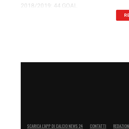
2018/2019: 44 GOAL
R
2021/2022: 42 GOAL
2022/2023: 38 GOAL
2023/2024: 35 GOAL
2016/2017: 32 GOAL
2017/2018: 31 GOAL
LA PLAYLIST DELLE NOSTRE TOP NEW
SCARICA L’APP DI CALCIO NEWS 24
CONTATTI
REDAZION