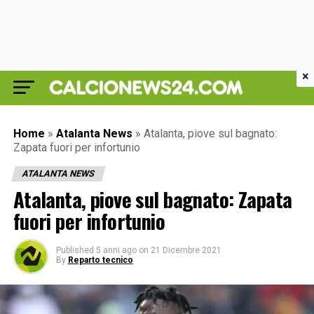
×
Home
»
Atalanta News
»
Atalanta, piove sul bagnato:
Zapata fuori per infortunio
ATALANTA NEWS
Atalanta, piove sul bagnato: Zapata
fuori per infortunio
Published
5 anni ago
on
21 Dicembre 2021
By
Reparto tecnico