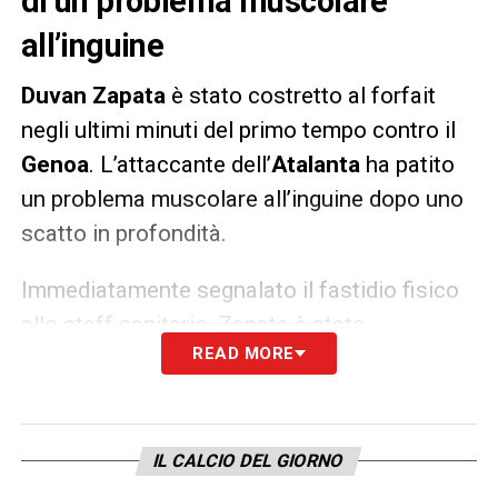
di un problema muscolare
all’inguine
Duvan Zapata
è stato costretto al forfait
negli ultimi minuti del primo tempo contro il
Genoa
. L’attaccante dell’
Atalanta
ha patito
un problema muscolare all’inguine dopo uno
scatto in profondità.
Immediatamente segnalato il fastidio fisico
allo staff sanitario, Zapata è stato
READ MORE
accompagnato fuori dal campo. Nelle
prossime ore verranno effettuati ulteriori
accertamenti clinici per stabilire l’entità
dell’infortunio.
IL CALCIO DEL GIORNO