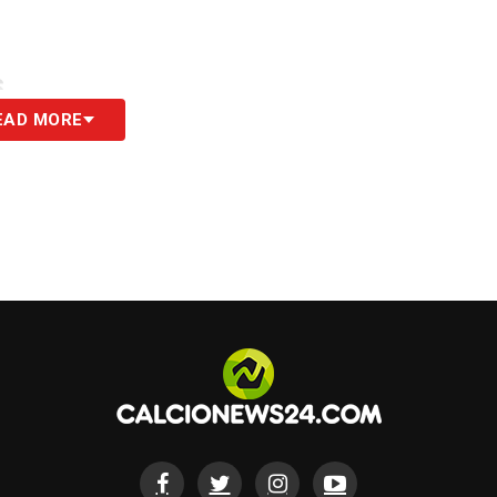
S
EAD MORE