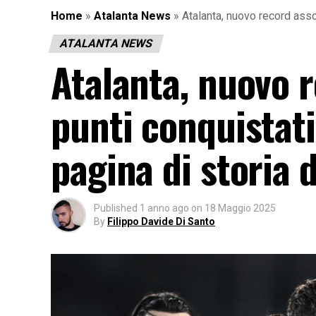
Home
»
Atalanta News
»
Atalanta, nuovo record assol
ATALANTA NEWS
Atalanta, nuovo r
punti conquistati
pagina di storia 
Published
1 anno ago
on
18 Maggio 2025
By
Filippo Davide Di Santo