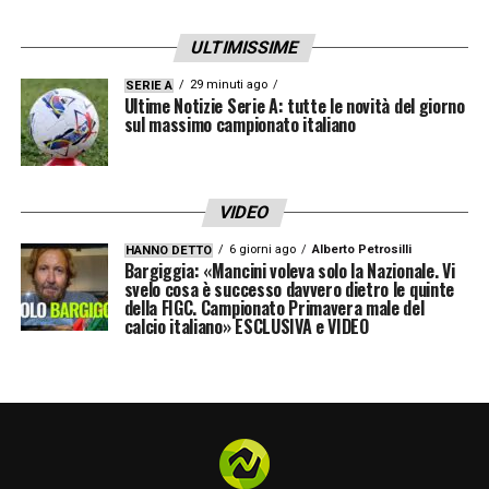
Pasalic, fuori Miranchuk.
ULTIMISSIME
74′ OCCASIONE ATALANTA! Colpo di testa
29 minuti ago
SERIE A
di Holm e Israel che blocca.
Ultime Notizie Serie A: tutte le novità del giorno
sul massimo campionato italiano
73′ CAMBI PER LO SPORTING. Dentro
Paulinho e Quaresma.
VIDEO
69′ BRAGANCA TENTA IL TIRO! Conclusione
6 giorni ago
Alberto Petrosilli
HANNO DETTO
Bargiggia: «Mancini voleva solo la Nazionale. Vi
del giocatore portoghese, ma Musso si fa
svelo cosa è successo davvero dietro le quinte
della FIGC. Campionato Primavera male del
trovare pronto.
calcio italiano» ESCLUSIVA e VIDEO
68′ Lookman tenta d’impensierire sulla
fascia sinistra, ma il portiere salva tutto.
61′ CAMBI PER L’ATALANTA: Fuori Ederson,
dentro Koopmeiners; fuori Scamacca, dentro