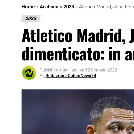
Home
»
Archivio
»
2023
»
Atletico Madrid, Joao Felix
2023
Atletico Madrid, J
dimenticato: in 
Published
4 anni ago
on
12 Gennaio 2023
By
Redazione CalcioNews24