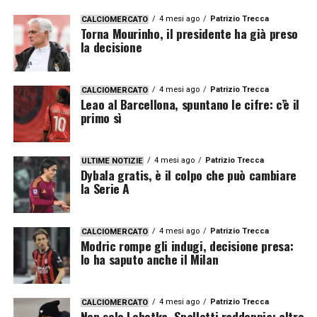
4 mesi ago
Patrizio Trecca
CALCIOMERCATO
Torna Mourinho, il presidente ha già preso
la decisione
4 mesi ago
Patrizio Trecca
CALCIOMERCATO
Leao al Barcellona, spuntano le cifre: c’è il
primo sì
4 mesi ago
Patrizio Trecca
ULTIME NOTIZIE
Dybala gratis, è il colpo che può cambiare
la Serie A
4 mesi ago
Patrizio Trecca
CALCIOMERCATO
Modric rompe gli indugi, decisione presa:
lo ha saputo anche il Milan
4 mesi ago
Patrizio Trecca
CALCIOMERCATO
Non solo Lobotka, Spalletti raddoppia: altro