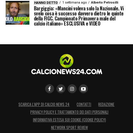
1 settimana ago
Alberto Petrosilli
HANNO DETTO
come mezzala, oggi è tutto:
mediano,
Bargiggia: «Mancini voleva solo la Nazionale. Vi
svelo cosa è successo davvero dietro le quinte
regista, incursore
. Operaio e artista, leader
della FIGC. Campionato Primavera male del
calcio italiano» ESCLUSIVA e VIDEO
silenzioso e simbolo di un’Inter ambiziosa.
Gli manca solo la Champions.
LA PLAYLIST DELLE NOSTRE TOP NEWS
SCARICA L’APP DI CALCIO NEWS 24
CONTATTI
REDAZIONE
PRIVACY POLICY E TRATTAMENTO DEI DATI PERSONALI
INFORMATIVA ESTESA SUI COOKIE (COOKIE POLICY)
NETWORK SPORT REVIEW