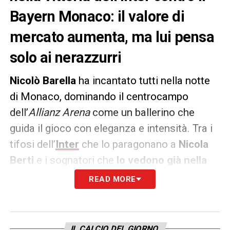
Bayern Monaco: il valore di
mercato aumenta, ma lui pensa
solo ai nerazzurri
Nicolò Barella
ha incantato tutti nella notte
di Monaco, dominando il centrocampo
dell’
Allianz Arena
come un ballerino che
guida il gioco con eleganza e intensità. Tra i
tifosi dell’
Inter
che lo paragonano a
Nicola
Berti
e i sognatori che
lo vedono già nella
storia
nerazzurra
, Barella ha dimostrato di
READ MORE
essere il cuore pulsante della squadra. Il suo
talento è riconosciuto anche dai dati: con
una
valutazione di 80 milioni
su
IL CALCIO DEL GIORNO