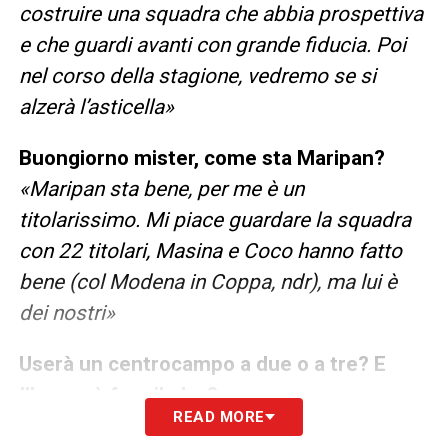
costruire una squadra che abbia prospettiva
e che guardi avanti con grande fiducia. Poi
nel corso della stagione, vedremo se si
alzerà l’asticella»
Buongiorno mister, come sta Maripan?
«Maripan sta bene, per me è un
titolarissimo. Mi piace guardare la squadra
con 22 titolari, Masina e Coco hanno fatto
bene (col Modena in Coppa, ndr), ma lui è
dei nostri»
Userà un centrocampo a due o a tre? E
Ilkan può fare il play?
READ MORE
«Vediamo vediamo, c’è ancora una seduta