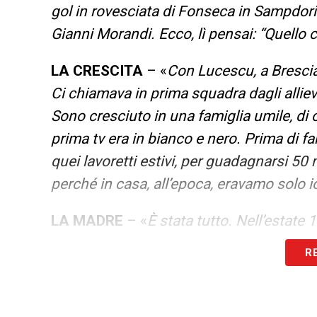
gol in rovesciata di Fonseca in Sampdoria
Gianni Morandi. Ecco, lì pensai: “Quello c
LA CRESCITA
– «
Con Lucescu, a Brescia
Ci chiamava in prima squadra dagli allievi.
Sono cresciuto in una famiglia umile, di 
prima tv era in bianco e nero. Prima di fa
quei lavoretti estivi, per guadagnarsi 50
perché in casa, all’epoca, eravamo solo i
LA MADRE
– «
È stata tutto. Nell’estate 
volevo lasciarla. Ci ho messo tre giorni 
R
mezzo miliardo. A Brescia guadavavo sei 
seppi della Lazio solo a cose fatte. Il gi
sapevo cosa stessi facendo. Vorrei tanto 