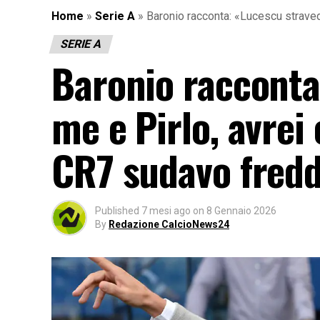
Home
»
Serie A
»
Baronio racconta: «Lucescu straved
SERIE A
Baronio racconta
me e Pirlo, avrei
CR7 sudavo fredd
Published
7 mesi ago
on
8 Gennaio 2026
By
Redazione CalcioNews24