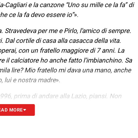
-Cagliari e la canzone “Uno su mille ce la fa” di
he ce la fa devo essere io”
».
. Stravedeva per me e Pirlo, l’amico di sempre.
 Dal cortile di casa alla casacca della vita.
operai, con un fratello maggiore di 7 anni. La
re il calciatore ho anche fatto l’imbianchino. Sa
 mila lire? Mio fratello mi dava una mano, anche
o, lui e nostra madre
».
1996, prima di andare alla Lazio, piansi. Non
a firmare, anche se parliamo di un contratto da
EAD MORE
milioni. All’epoca mi volevano Juve e Inter, ma
orno in cui partii avevo quattro borsoni. Non
che se lo ricordasse. Di ricordarsi che le voglio