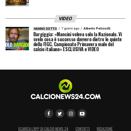
VIDEO
7 giorni ago
Alberto Petrosilli
HANNO DETTO
Bargiggia: «Mancini voleva solo la Nazionale. Vi
svelo cosa è successo davvero dietro le quinte
della FIGC. Campionato Primavera male del
calcio italiano» ESCLUSIVA e VIDEO
SCARICA L’APP DI CALCIO NEWS 24
CONTATTI
REDAZIONE