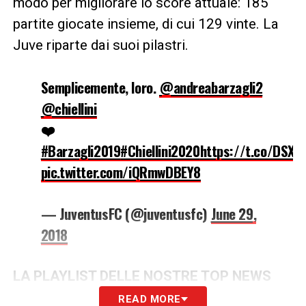
modo per migliorare lo score attuale: 185
partite giocate insieme, di cui 129 vinte. La
Juve riparte dai suoi pilastri.
Semplicemente, loro.
@andreabarzagli2
@chiellini
❤️
#Barzagli2019
#Chiellini2020
https://t.co/DSXO
pic.twitter.com/iQRmwDBEY8
— JuventusFC (@juventusfc)
June 29,
2018
LA PLAYLIST DELLE NOSTRE TOP NEWS
READ MORE