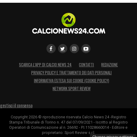
SCARICA L’APP DI CALCIO NEWS 24
CONTATTI
REDAZIONE
PRIVACY POLICY E TRATTAMENTO DEI DATI PERSONALI
INFORMATIVA ESTESA SUI COOKIE (COOKIE POLICY)
NETWORK SPORT REVIEW
gestisci il consenso
Copyright 2026 © riproduzione riservata Calcio News 24 -Registro
Stampa Tribunale di Torino n. 47 del 07/09/2021 - Iscritto al Registro
Operatori di Comunicazione al n. 26692 - P.I.11028660014 - Editore e
proprietario: Sport Review s.r.l.