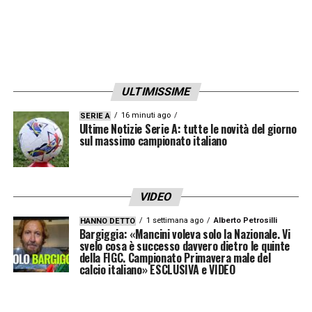
finale di
Flick
, il passaggio successivo sarà
capire se il
Barcellona
avrà la forza
economica per impostare una trattativa di
questo livello. Per ora, il quadro tracciato da
ULTIMISSIME
Mundo Deportivo
è netto:
Bastoni
resta il
nome in cima alla lista dei catalani e il
16 minuti ago
SERIE A
Ultime Notizie Serie A: tutte le novità del giorno
fascino blaugrana continua a pesare sul suo
sul massimo campionato italiano
futuro.
VIDEO
LA PLAYLIST DELLE NOSTRE TOP NEWS
1 settimana ago
Alberto Petrosilli
HANNO DETTO
Bargiggia: «Mancini voleva solo la Nazionale. Vi
svelo cosa è successo davvero dietro le quinte
della FIGC. Campionato Primavera male del
calcio italiano» ESCLUSIVA e VIDEO