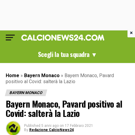
×
Scegli la tua squadra ▼
Home
»
Bayern Monaco
»
Bayern Monaco, Pavard
positivo al Covid: salterà la Lazio
BAYERN MONACO
Bayern Monaco, Pavard positivo al
Covid: salterà la Lazio
Published
5 anni ago
on
17 Febbraio 2021
By
Redazione CalcioNews24