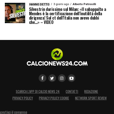
3 giorni ago
Alberto Petrosilli
HANNO DETTO
Silvestrin durissimo sul Milan: «Il subappalto a
Mendes è la certificazione dell’inutilità della
dirigenza! Sul ct dell’Italia non avevo dubbi
che…» – VIDEO
SCARICA L’APP DI CALCIO NEWS 24
CONTATTI
REDAZIONE
PRIVACY POLICY
PRIVACY POLICY COOKIE
NETWORK SPORT REVIEW
gestisci il consenso