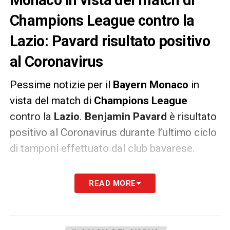
Monaco in vista del match di
Champions League contro la
Lazio: Pavard risultato positivo
al Coronavirus
Pessime notizie per il
Bayern
Monaco
in
vista del match di
Champions
League
contro la
Lazio
.
Benjamin
Pavard
è risultato
positivo al Coronavirus durante l’ultimo ciclo
di tamponi effettuato dal club bavarese.
Il terzino francese salterà l’andata degli
READ MORE
ottavi di finale di CL contro i biancocelesti a
causa del periodo di quarantena obbligatoria
che dovrà osservare.