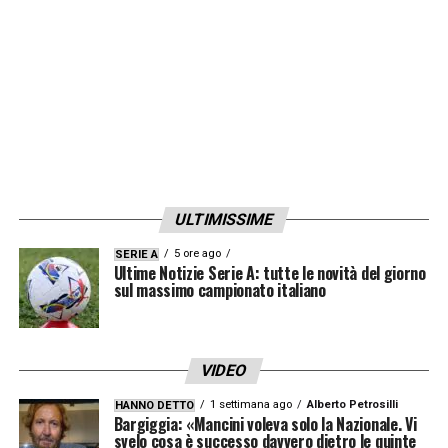
quaranta milioni
delle scorse settimane,
figurarsi questa richiesta. I giallorossi, però,
non si perdono d’animo e pensano di
potercela fare a chiudere. Stando a
La
Gazzetta dello Sport
Monchi
potrebbe
abbassare molto il prezzo di Berardi e
chiudere l’operazione con l’inserimento di
ULTIMISSIME
qualche contropartita tecnica gradita al
Sassuolo. Le due società trattano.
5 ore ago
SERIE A
Ultime Notizie Serie A: tutte le novità del giorno
sul massimo campionato italiano
LA PLAYLIST DELLE NOSTRE TOP NEWS
VIDEO
1 settimana ago
Alberto Petrosilli
HANNO DETTO
Bargiggia: «Mancini voleva solo la Nazionale. Vi
svelo cosa è successo davvero dietro le quinte