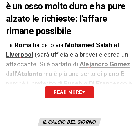
è un osso molto duro e ha pure
alzato le richieste: l’affare
rimane possibile
La
Roma
ha dato via
Mohamed Salah
al
Liverpool
(sarà ufficiale a breve) e cerca un
attaccante. Si è parlato di
Alejandro Gomez
dall
‘Atalanta
ma è più una sorta di piano B
perché il preferito di
Eusebio Di Francesco
è
Domenico Berardi
READ MORE
. Lo ha avuto al
Sassuolo
e lo vuole alla Roma, ma dall’Emilia le notizie
non sono buone. Il Sassuolo infatti ha alzato
la valutazione del giovane e adesso chiede
IL CALCIO DEL GIORNO
ben
cinquanta milioni
di euro. Erano troppi i