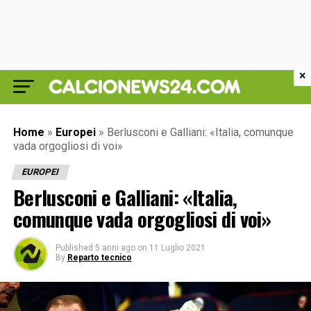
×
Home
»
Europei
»
Berlusconi e Galliani: «Italia, comunque
vada orgogliosi di voi»
EUROPEI
Berlusconi e Galliani: «Italia,
comunque vada orgogliosi di voi»
Published
5 anni ago
on
11 Luglio 2021
By
Reparto tecnico