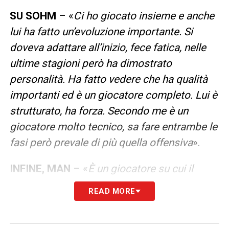
SU SOHM
– «
Ci ho giocato insieme e anche
lui ha fatto un’evoluzione importante. Si
doveva adattare all’inizio, fece fatica, nelle
ultime stagioni però ha dimostrato
personalità. Ha fatto vedere che ha qualità
importanti ed è un giocatore completo. Lui è
strutturato, ha forza. Secondo me è un
giocatore molto tecnico, sa fare entrambe le
fasi però prevale di più quella offensiva
».
INFINE, MAN
– «
È un giocatore su cui il
Parma ha investito tanto. Quest’anno ha
READ MORE
giocato meno, ma se è messo nelle
condizioni giuste, per doti tecniche, è un