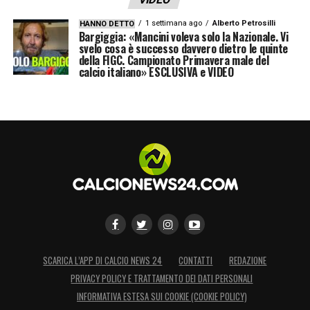
1 settimana ago
Alberto Petrosilli
HANNO DETTO
Bargiggia: «Mancini voleva solo la Nazionale. Vi
svelo cosa è successo davvero dietro le quinte
della FIGC. Campionato Primavera male del
calcio italiano» ESCLUSIVA e VIDEO
SCARICA L’APP DI CALCIO NEWS 24
CONTATTI
REDAZIONE
PRIVACY POLICY E TRATTAMENTO DEI DATI PERSONALI
INFORMATIVA ESTESA SUI COOKIE (COOKIE POLICY)