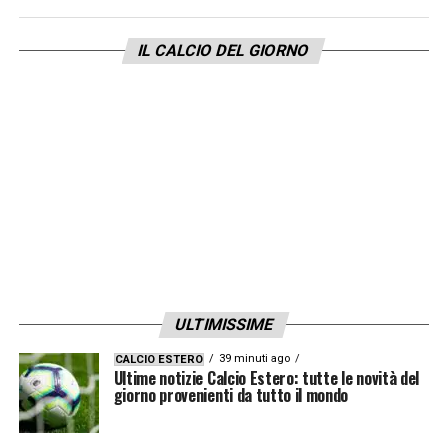
come successo nel girone. Ora sono tutte
finali. Lo era già nel girone, adesso di più.
IL CALCIO DEL GIORNO
Alaba? Grandissimo campione, ha vinto
tutto. Devo dire che incontrare grandissimi
campioni è uno stimolo in più. Complimenti
a lui».
LA PLAYLIST DELLE NOSTRE TOP NEWS
ULTIMISSIME
39 minuti ago
CALCIO ESTERO
Ultime notizie Calcio Estero: tutte le novità del
giorno provenienti da tutto il mondo