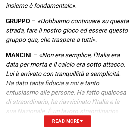
insieme è fondamentale».
GRUPPO
–
«Dobbiamo continuare su questa
strada, fare il nostro gioco ed essere questo
gruppo qua, che traspare a tutti».
MANCINI
–
«Non era semplice, l’Italia era
data per morta e il calcio era sotto attacco.
Lui è arrivato con tranquillità e semplicità.
Ha dato tanta fiducia a noi e tanto
entusiasmo alle persone. Ha fatto qualcosa
di straordinario, ha riavvicinato l’Italia e la
sua Nazionale. È un lavoro straordinario».
READ MORE
AUSTRIA
–
«Dovremo fare la nostra partita,