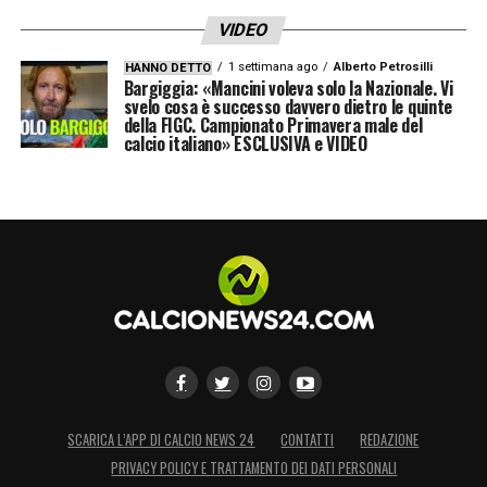
VIDEO
1 settimana ago
Alberto Petrosilli
HANNO DETTO
Bargiggia: «Mancini voleva solo la Nazionale. Vi
svelo cosa è successo davvero dietro le quinte
della FIGC. Campionato Primavera male del
calcio italiano» ESCLUSIVA e VIDEO
SCARICA L’APP DI CALCIO NEWS 24
CONTATTI
REDAZIONE
PRIVACY POLICY E TRATTAMENTO DEI DATI PERSONALI