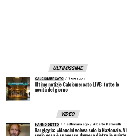
ULTIMISSIME
9 ore ago
CALCIOMERCATO
Ultime notizie Calciomercato LIVE: tutte le
novità del giorno
VIDEO
1 settimana ago
Alberto Petrosilli
HANNO DETTO
Bargiggia: «Mancini voleva solo la Nazionale. Vi
svelo cosa è successo davvero dietro le quinte