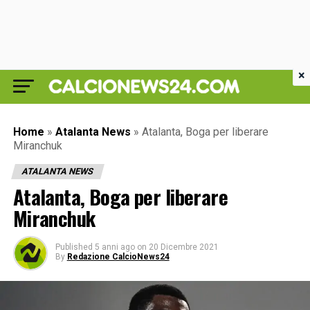
×
Home
»
Atalanta News
»
Atalanta, Boga per liberare
Miranchuk
ATALANTA NEWS
Atalanta, Boga per liberare
Miranchuk
Published
5 anni ago
on
20 Dicembre 2021
By
Redazione CalcioNews24