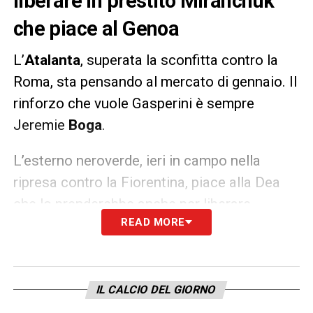
liberare in prestito Miranchuk
che piace al Genoa
L’
Atalanta
, superata la sconfitta contro la
Roma, sta pensando al mercato di gennaio. Il
rinforzo che vuole Gasperini è sempre
Jeremie
Boga
.
L’esterno neroverde, ieri in campo nella
ripresa contro la Fiorentina, piace alla Dea
che lo prenderebbe anche per liberare
READ MORE
Miranchuk
che piace al
Genoa
, Operazioni
non semplici per i costi di cartellino, ma la
soluzione prestito potrebbe essere
percorribile. A riferirlo la
Gazzetta dello
IL CALCIO DEL GIORNO
Sport
.