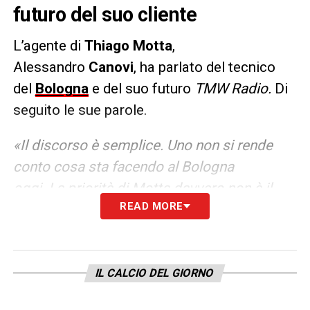
futuro del suo cliente
L’agente di
Thiago Motta
,
Alessandro
Canovi
, ha parlato del tecnico
del
Bologna
e del suo futuro
TMW Radio.
Di
seguito le sue parole.
«Il discorso è semplice. Uno non si rende
conto cosa sta facendo al Bologna
oggi. La priorità di Motta davvero non è il
READ MORE
suo futuro. Il vero interesse è il Bologna, c’è
un ambiente incredibile e sente sulle sue
spalle il peso di questa situazione
incredibile. E’ un momento difficile da
IL CALCIO DEL GIORNO
descrivere quello che si vive in città. Ed è