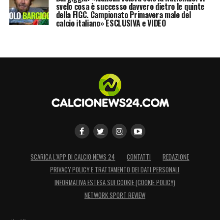
svelo cosa è successo davvero dietro le quinte
della FIGC. Campionato Primavera male del
calcio italiano» ESCLUSIVA e VIDEO
SCARICA L’APP DI CALCIO NEWS 24
CONTATTI
REDAZIONE
PRIVACY POLICY E TRATTAMENTO DEI DATI PERSONALI
INFORMATIVA ESTESA SUI COOKIE (COOKIE POLICY)
NETWORK SPORT REVIEW