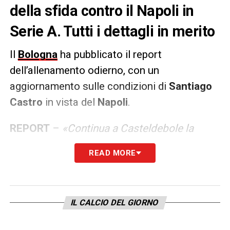
della sfida contro il Napoli in
Serie A. Tutti i dettagli in merito
Il
Bologna
ha pubblicato il report
dell’allenamento odierno, con un
aggiornamento sulle condizioni di
Santiago
Castro
in vista del
Napoli
.
REPORT
–
«Continua a Casteldebole la
preparazione dei rossoblù di
READ MORE
Vincenzo Italiano: oggi la squadra ha svolto
esercitazioni tecnico-tattiche, con
Santiago Castro rientrato in gruppo. Domani,
IL CALCIO DEL GIORNO
a -2 da #BFCNapoli, la squadra si allenerà
alle 11 al centro tecnico Niccolò Galli».