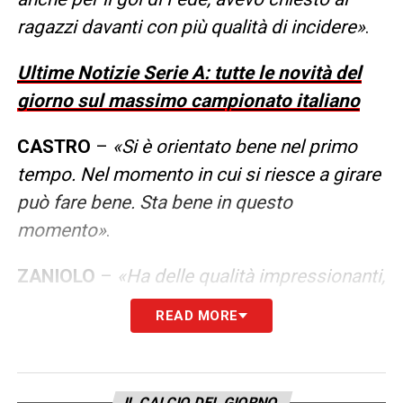
ragazzi davanti con più qualità di incidere
»
.
Ultime Notizie Serie A: tutte le novità del
giorno sul massimo campionato italiano
CASTRO
–
«
Si è orientato bene nel primo
tempo. Nel momento in cui si riesce a girare
può fare bene. Sta bene in questo
momento
»
.
ZANIOLO
–
«
Ha delle qualità impressionanti,
alle volte non deve dare retta a nessuno, è
READ MORE
fortissimo. Mi ha detto “sono 9 anni che mi
massacrano” e io gli ho detto “a me 12, ti
batto” Credo abbia qualità immense, gli
IL CALCIO DEL GIORNO