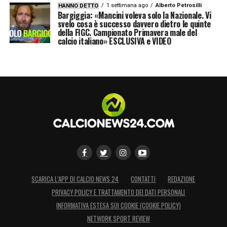
1 settimana ago
Alberto Petrosilli
HANNO DETTO
Bargiggia: «Mancini voleva solo la Nazionale. Vi
svelo cosa è successo davvero dietro le quinte
della FIGC. Campionato Primavera male del
calcio italiano» ESCLUSIVA e VIDEO
SCARICA L’APP DI CALCIO NEWS 24
CONTATTI
REDAZIONE
PRIVACY POLICY E TRATTAMENTO DEI DATI PERSONALI
INFORMATIVA ESTESA SUI COOKIE (COOKIE POLICY)
NETWORK SPORT REVIEW