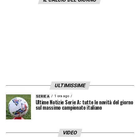
infortuni lo hanno rallentato ma ora direi che
stia bene. è un ragazzo importante anche
per la nazionale
»
.
LA PLAYLIST DELLE NOSTRE TOP NEWS
ULTIMISSIME
1 ora ago
SERIE A
Ultime Notizie Serie A: tutte le novità del giorno
sul massimo campionato italiano
VIDEO