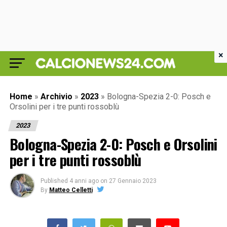
×
Home
»
Archivio
»
2023
»
Bologna-Spezia 2-0: Posch e
Orsolini per i tre punti rossoblù
2023
Bologna-Spezia 2-0: Posch e Orsolini
per i tre punti rossoblù
Published
4 anni ago
on
27 Gennaio 2023
By
Matteo Celletti