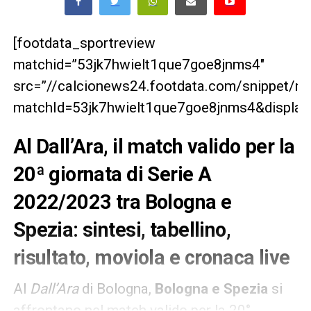
[footdata_sportreview
matchid=”53jk7hwielt1que7goe8jnms4″
src=”//calcionews24.footdata.com/snippet/m
matchId=53jk7hwielt1que7goe8jnms4&displayT
Al Dall’Ara, il match valido per la
20ª giornata di Serie A
2022/2023 tra Bologna e
Spezia: sintesi, tabellino,
risultato, moviola e cronaca live
Al
Dall’Ara
di Bologna,
Bologna e Spezia
si
affrontano nel match valido per la 20°