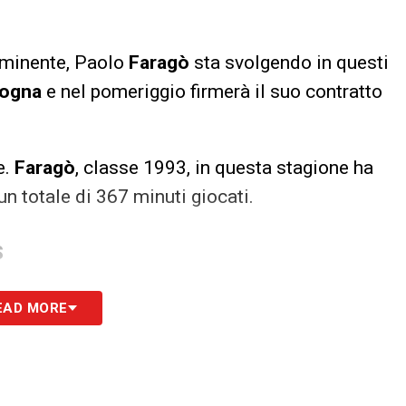
minente, Paolo
Faragò
sta svolgendo in questi
logna
e nel pomeriggio firmerà il suo contratto
e.
Faragò
, classe 1993, in questa stagione ha
un totale di 367 minuti giocati.
S
EAD MORE