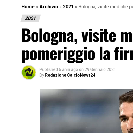
Home
»
Archivio
»
2021
»
Bologna, visite mediche pe
2021
Bologna, visite m
pomeriggio la fir
Published
6 anni ago
on
29 Gennaio 2021
By
Redazione CalcioNews24