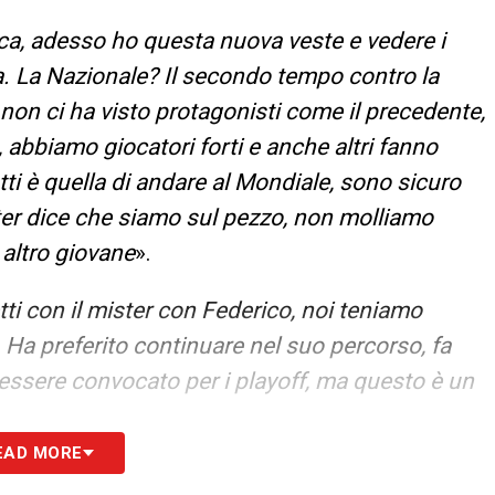
ca, adesso ho questa nuova veste e vedere i
 La Nazionale? Il secondo tempo contro la
on ci ha visto protagonisti come il precedente,
, abbiamo giocatori forti e anche altri fanno
tutti è quella di andare al Mondiale, sono sicuro
ster dice che siamo sul pezzo, non molliamo
 altro giovane
».
etti con il mister con Federico, noi teniamo
ro. Ha preferito continuare nel suo percorso, fa
essere convocato per i playoff, ma questo è un
EAD MORE
UCCI SU JUVENTUSNEWS24