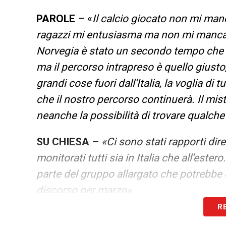
PAROLE
– «
Il calcio giocato non mi man
ragazzi mi entusiasma ma non mi manca.
Norvegia è stato un secondo tempo che n
ma il percorso intrapreso è quello giusto
grandi cose fuori dall’Italia, la voglia di 
che il nostro percorso continuerà. Il mi
neanche la possibilità di trovare qualche
SU CHIESA –
«Ci sono stati rapporti dir
monitorati tutti sia in Italia che all’este
parte del gruppo allargato che potrebbe 
discorso per marzo».
R
LEGGI LE PAROLE INTEGRALI DI BON