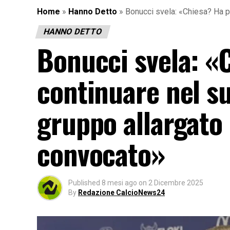
Home
»
Hanno Detto
»
Bonucci svela: «Chiesa? Ha p
HANNO DETTO
Bonucci svela: «
continuare nel su
gruppo allargato
convocato»
Published
8 mesi ago
on
2 Dicembre 2025
By
Redazione CalcioNews24