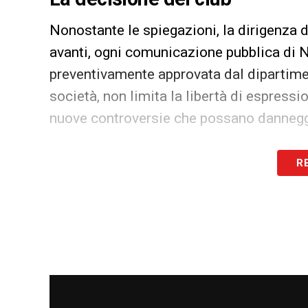
Nonostante le spiegazioni, la dirigenza d
avanti, ogni comunicazione pubblica di 
preventivamente approvata dal dipartime
società, non limita la libertà di espressi
nuove controversie che possano dannegg
Libertà di espressione e imm
R
Il Borussia ha ribadito di sostenere al 10
opinioni, ma ha sottolineato la necessità
soprattutto in un contesto mediatico in 
immediato e globale.
Con questa decisione, il club tedesco inte