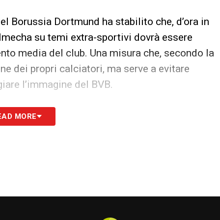
el Borussia Dortmund ha stabilito che, d’ora in
Nmecha su temi extra-sportivi dovrà essere
nto media del club. Una misura che, secondo la
one dei propri calciatori, ma serve a evitare
iare l’immagine del BVB.
agine del club
EAD MORE
0% il diritto dei giocatori a esprimere le proprie
 di tutelare la reputazione della squadra,
cui ogni dichiarazione può avere un impatto
nde trovare un equilibrio tra la libertà