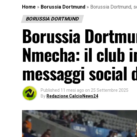
Home
»
Borussia Dortmund
»
Borussia Dortmund, sc
BORUSSIA DORTMUND
Borussia Dortmun
Nmecha: il club i
messaggi social d
Published
11 mesi ago
on
25 Settembre 2025
By
Redazione CalcioNews24