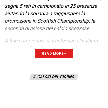
segna 5 reti in campionato in 25 presenze
aiutando la squadra a raggiungere la
promozione in Scottish Championship, la
seconda divisione del calcio scozzese.
A fine campionato si trasferisce al Fulham,
squadra di Premier League, che lo aggrega
READ MORE
alle proprie formazioni giovanili. Disputa con
la squadra londinese due stagioni, la prima
con la formazione Under 18 e la seconda
IL CALCIO DEL GIORNO
con quella Under 21, totalizzando 40
presenze e 20 reti.
Nella stagione 2022/23, passa in prestito al
Northampton Town, squadra che milita in