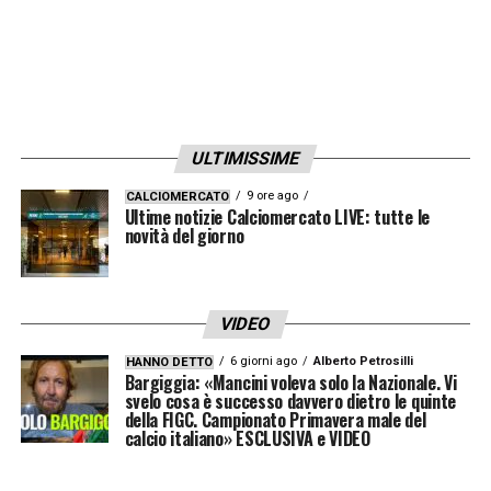
League Two, la quarta divisione del calcio
inglese. In quella stagione Bowie ottiene la
seconda promozione della sua carriera,
aiutando la squadra a salire in League One
con le sue 5 reti in 37 partite. Nella stagione
ULTIMISSIME
successiva, sempre con Northampton,
9 ore ago
CALCIOMERCATO
Ultime notizie Calciomercato LIVE: tutte le
segna altre 9 reti, a cui si aggiungono 6
novità del giorno
assist, in 44 presenze.
Cambia casacca all’inizio del campionato
VIDEO
2024/25, tornando in Scozia, questa volta
6 giorni ago
Alberto Petrosilli
HANNO DETTO
Bargiggia: «Mancini voleva solo la Nazionale. Vi
nell’Hibernian FC, squadra che gioca in
svelo cosa è successo davvero dietro le quinte
Premiership, ovvero il massimo campionato
della FIGC. Campionato Primavera male del
calcio italiano» ESCLUSIVA e VIDEO
del paese. Segna la sua prima rete con la
squadra di Edimburgo il 24 agosto 2024