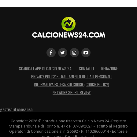
nella partita pareggiata per 2-2 contro il
Dundee FC, chiudendo poi il campionato con
18 presenze e 6 reti, con la squadra che si
classifica per le qualificazioni di UEFA
Europa League.
La stagione 2025/26 inizia proprio con le
SCARICA L’APP DI CALCIO NEWS 24
CONTATTI
REDAZIONE
partite di qualificazione all’Europa League
PRIVACY POLICY E TRATTAMENTO DEI DATI PERSONALI
contro il Midtjylland, nelle quali Bowie
INFORMATIVA ESTESA SUI COOKIE (COOKIE POLICY)
registra la sua prima presenza europea il 24
NETWORK SPORT REVIEW
luglio 2025. La prima rete nelle competizioni
europee arriva, invece, il 14 agosto 2025
gestisci il consenso
contro il Partizan Belgardo, nella sfida valida
Copyright 2026 © riproduzione riservata Calcio News 24 -Registro
Stampa Tribunale di Torino n. 47 del 07/09/2021 - Iscritto al Registro
per la qualificazione in UEFA Conference
Operatori di Comunicazione al n. 26692 - P.I.11028660014 - Editore e
proprietario: Sport Review s.r.l.