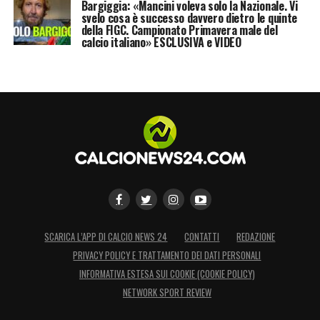
Bargiggia: «Mancini voleva solo la Nazionale. Vi
svelo cosa è successo davvero dietro le quinte
della FIGC. Campionato Primavera male del
calcio italiano» ESCLUSIVA e VIDEO
SCARICA L’APP DI CALCIO NEWS 24
CONTATTI
REDAZIONE
PRIVACY POLICY E TRATTAMENTO DEI DATI PERSONALI
INFORMATIVA ESTESA SUI COOKIE (COOKIE POLICY)
NETWORK SPORT REVIEW