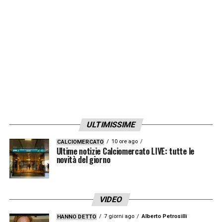
stagione è stato Vini. La ricompensa più
grande è stata quella di essersi guadagnato
il rispetto del popolo brasiliano
».
LA PLAYLIST DELLE NOSTRE TOP NEWS
ULTIMISSIME
10 ore ago
CALCIOMERCATO
Ultime notizie Calciomercato LIVE: tutte le
novità del giorno
VIDEO
7 giorni ago
Alberto Petrosilli
HANNO DETTO