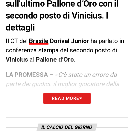
sull’ultimo Pallone d’Oro con il
secondo posto di Vinicius. I
dettagli
Il CT del
Brasile
Dorival
Junior
ha parlato in
conferenza stampa del secondo posto di
Vinicius
al
Pallone d’Oro
.
LA PROMESSA
– «
C’è stato un errore da
parte dei giudici. il miglior giocatore della
scorsa stagione è stato Vini. Onestamente
READ MORE
Rodri merita di aver vinto. È un grande
giocatore. Ma per me c’è stato un errore da
parte dei giudici. Se si tratta di un premio
IL CALCIO DEL GIORNO
individuale, il miglior giocatore della scorsa