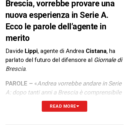
Brescia, vorrebbe provare una
nuova esperienza in Serie A.
Ecco le parole dell’agente in
merito
Davide
Lippi
, agente di Andrea
Cistana
, ha
parlato del futuro del difensore al
Giornale di
Brescia
.
PAROLE –
«
Andrea vorrebbe andare in Serie
A: dopo tanti anni a Brescia è comprensibile
che voglia provare altre esperienze
».
READ MORE
LA PLAYLIST DELLE NOSTRE TOP NEWS