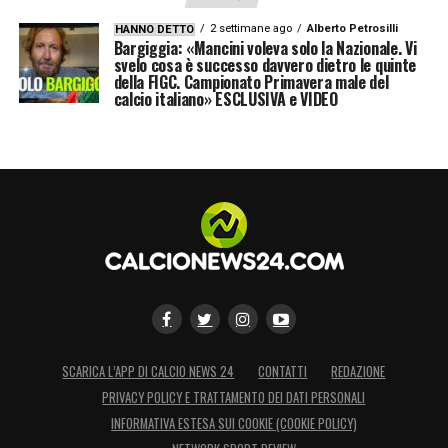
2 settimane ago
Alberto Petrosilli
HANNO DETTO
Bargiggia: «Mancini voleva solo la Nazionale. Vi
svelo cosa è successo davvero dietro le quinte
della FIGC. Campionato Primavera male del
calcio italiano» ESCLUSIVA e VIDEO
SCARICA L’APP DI CALCIO NEWS 24
CONTATTI
REDAZIONE
PRIVACY POLICY E TRATTAMENTO DEI DATI PERSONALI
INFORMATIVA ESTESA SUI COOKIE (COOKIE POLICY)