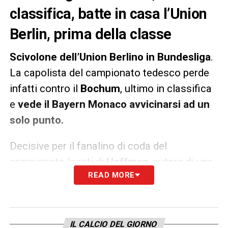
classifica, batte in casa l’Union
Berlin, prima della classe
Scivolone dell’Union Berlino in Bundesliga
.
La capolista del campionato tedesco perde
infatti contro il
Bochum
, ultimo in classifica
e
vede il Bayern Monaco avvicinarsi ad un
solo punto.
Decisive per il fanalino di coda del
campionato le reti di
Hoffman
, autore di una
READ MORE
doppietta. Per l’Union non basta la rete di
Pantovic
, arrivata solo al 93′.
LA PLAYLIST DELLE NOSTRE TOP NEWS
IL CALCIO DEL GIORNO