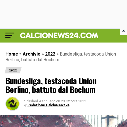
×
Home
»
Archivio
»
2022
»
Bundesliga, testacoda Union
Berlino, battuto dal Bochum
2022
Bundesliga, testacoda Union
Berlino, battuto dal Bochum
Published
4 anni ago
on
23 Ottobre 2022
By
Redazione CalcioNews24