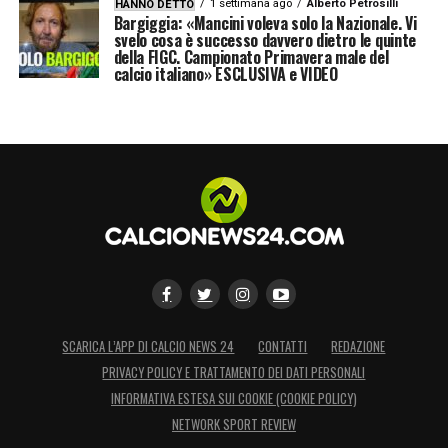
1 settimana ago
Alberto Petrosilli
HANNO DETTO
Bargiggia: «Mancini voleva solo la Nazionale. Vi
svelo cosa è successo davvero dietro le quinte
della FIGC. Campionato Primavera male del
calcio italiano» ESCLUSIVA e VIDEO
SCARICA L’APP DI CALCIO NEWS 24
CONTATTI
REDAZIONE
PRIVACY POLICY E TRATTAMENTO DEI DATI PERSONALI
INFORMATIVA ESTESA SUI COOKIE (COOKIE POLICY)
NETWORK SPORT REVIEW