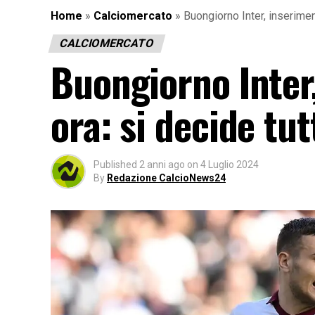
Home
»
Calciomercato
»
Buongiorno Inter, inseriment
CALCIOMERCATO
Buongiorno Inter,
ora: si decide tut
Published
2 anni ago
on
4 Luglio 2024
By
Redazione CalcioNews24