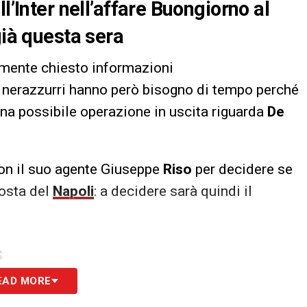
l’Inter nell’affare Buongiorno al
già questa sera
mente chiesto informazioni
 i nerazzurri hanno però bisogno di tempo perché
Una possibile operazione in uscita riguarda
De
con il suo agente Giuseppe
Riso
per decidere se
posta del
Napoli
: a decidere sarà quindi il
S
EAD MORE