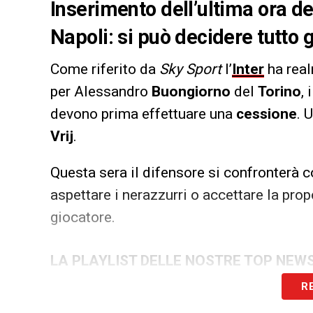
Inserimento dell’ultima ora del
Napoli: si può decidere tutto 
Come riferito da
Sky Sport
l’
Inter
ha real
per Alessandro
Buongiorno
del
Torino
,
devono prima effettuare una
cessione
. 
Vrij
.
Questa sera il difensore si confronterà 
aspettare i nerazzurri o accettare la pro
giocatore.
LA PLAYLIST DELLE NOSTRE TOP NEW
R