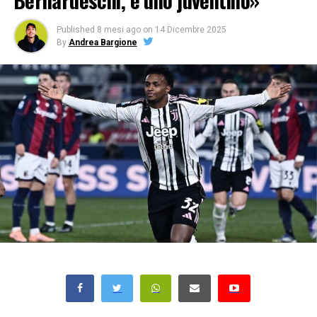
Bernardeschi, è uno juventino»
Published
8 mesi ago
on
14 Dicembre 2025
By
Andrea Bargione