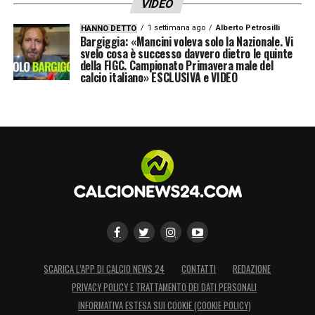
VIDEO
1 settimana ago
Alberto Petrosilli
HANNO DETTO
Bargiggia: «Mancini voleva solo la Nazionale. Vi
svelo cosa è successo davvero dietro le quinte
della FIGC. Campionato Primavera male del
calcio italiano» ESCLUSIVA e VIDEO
SCARICA L’APP DI CALCIO NEWS 24
CONTATTI
REDAZIONE
PRIVACY POLICY E TRATTAMENTO DEI DATI PERSONALI
INFORMATIVA ESTESA SUI COOKIE (COOKIE POLICY)