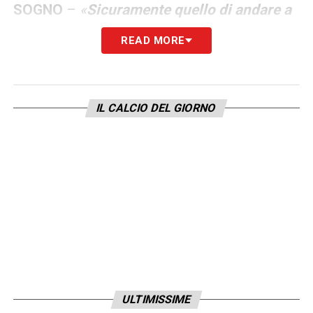
SOGNO
–
«
Sicuramente quello di andare a
giocarsela in ogni campo.
Ogni anno ci
READ MORE
proviamo, poi alla fine ci manca sempre
qualcosina. Quindi sicuramente l’obiettivo è
quello di riuscire a fare quel salto di qualità».
IL CALCIO DEL GIORNO
LEGGI IL RESTO DELLA CONFERENZA SU
CAGLIARINEWS24.COM
LA PLAYLIST DELLE NOSTRE TOP NEWS
ULTIMISSIME