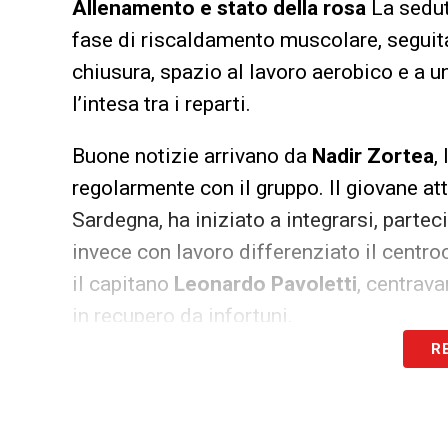
Allenamento e stato della rosa
La sedut
fase di riscaldamento muscolare, seguita 
chiusura, spazio al lavoro aerobico e a un
l’intesa tra i reparti.
Buone notizie arrivano da
Nadir Zortea
,
regolarmente con il gruppo. Il giovane a
Sardegna, ha iniziato a integrarsi, part
invece con lavoro differenziato il centr
il capitano
Leonardo Pavoletti
, centrav
in recupero da infortuni.
R
Evento sold-out a Tharros per la presen
campo: domani, martedì 5 agosto, la squ
ufficiale
nell’affascinante sito archeologi