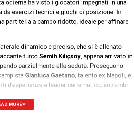
a odierna ha visto i giocatori impegnati in una
da esercizi tecnici e giochi di posizione. In
a partitella a campo ridotto, ideale per affinare
 laterale dinamico e preciso, che si è allenato
ttaccante turco
Semih Kılıçsoy
, appena arrivato in
ecipando parzialmente alla seduta. Proseguono
ocampista
Gianluca Gaetano
, talento ex Napoli, e
anti d’esperienza e leader carismatico, entrambi
EAD MORE
tazione ufficiale
Grande attesa anche fuori dal
adra sarà protagonista della
presentazione
co di Tharros, a Cabras. L’evento, con inizio alle