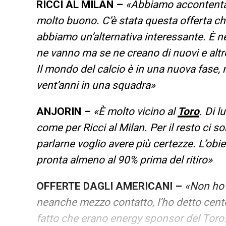
RICCI AL MILAN –
«Abbiamo accontentat
molto buono. C’è stata questa offerta ch
abbiamo un’alternativa interessante. È ne
ne vanno ma se ne creano di nuovi e altre
Il mondo del calcio è in una nuova fase, 
vent’anni in una squadra»
ANJORIN –
«È molto vicino al
Toro
. Di 
come per Ricci al Milan. Per il resto ci so
parlarne voglio avere più certezze. L’ob
pronta almeno al 90% prima del ritiro»
OFFERTE DAGLI AMERICANI –
«Non ho 
neanche mezzo contatto, l’ho detto cento v
fatto che erano energy sponsor del Toro