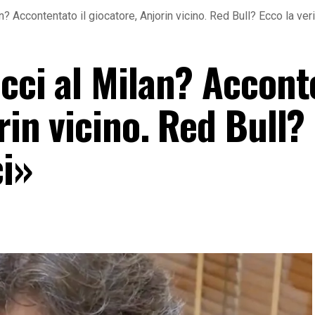
an? Accontentato il giocatore, Anjorin vicino. Red Bull? Ecco la ver
icci al Milan? Accon
orin vicino. Red Bull?
ci»