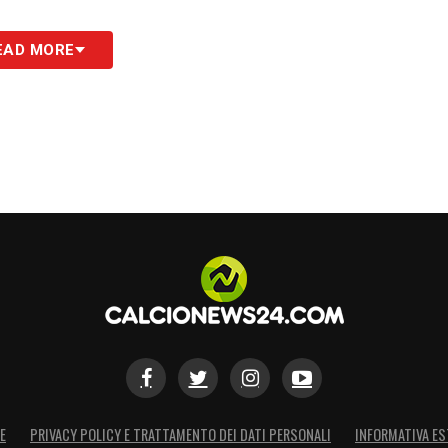
EAD MORE
n grande voglia e temperamento. Spero che
ale. Pochi italiani nel campionato italiano? Può
nazionali che hanno giocatori all’estero.
i non produrre un numero di giocatori tale per
è un tema anche di Academy che devono essere
ma di Nazionale. Per parte nostra noi investiamo
 con l’Under 17 e 18. Se lavori bene lì stai
ile e ne beneficia sicuramente anche la
S
E
PRIVACY POLICY E TRATTAMENTO DEI DATI PERSONALI
INFORMATIVA ES