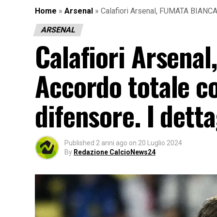
Home
»
Arsenal
»
Calafiori Arsenal, FUMATA BIANCA a
ARSENAL
Calafiori Arsena
Accordo totale co
difensore. I detta
Published
2 anni ago
on
20 Luglio 2024
By
Redazione CalcioNews24