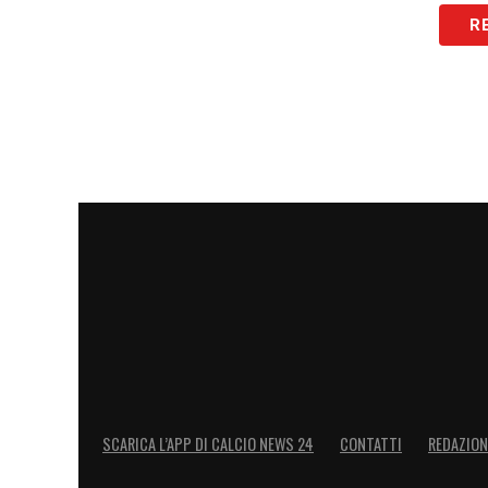
R
SCARICA L’APP DI CALCIO NEWS 24
CONTATTI
REDAZION