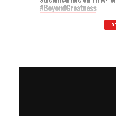
#BeyondGreatness
— FIFA Women's World Cup (@FIFAWWC)
October 10,
R
LA PLAYLIST DELLE NOSTRE TOP NEW