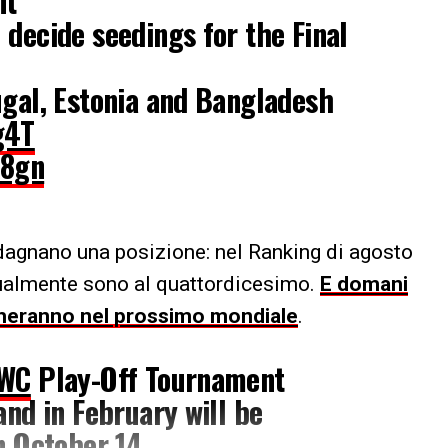
nt
 decide seedings for the Final
ugal, Estonia and Bangladesh
g4T
A8gn
uadagnano una posizione: nel Ranking di agosto
tualmente sono al quattordicesimo.
E domani
cheranno nel prossimo mondiale
.
WWC
Play-Off Tournament
and in February will be
n October 14.