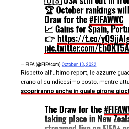
🇺🇸 USA still out in fro
🏆 October rankings will
Draw for the
#FIFAWWC
📈 Gains for Spain, Port
👉
https://t.co/yQ9jjAI
pic.twitter.com/Eb0KT5
— FIFA (@FIFAcom)
October 13, 2022
Rispetto all’ultimo report, le azzurre g
erano al quindicesimo posto, mentre at
scopriranno anche in quale girone gio
The Draw for the
#FIFA
taking place in New Zeal
streamed live on FIFA+ o