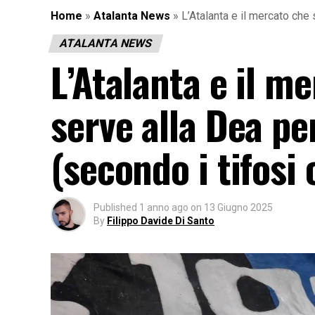
Home
»
Atalanta News
»
L’Atalanta e il mercato che 
ATALANTA NEWS
L’Atalanta e il m
serve alla Dea pe
(secondo i tifosi 
Published
1 anno ago
on
13 Giugno 2025
By
Filippo Davide Di Santo