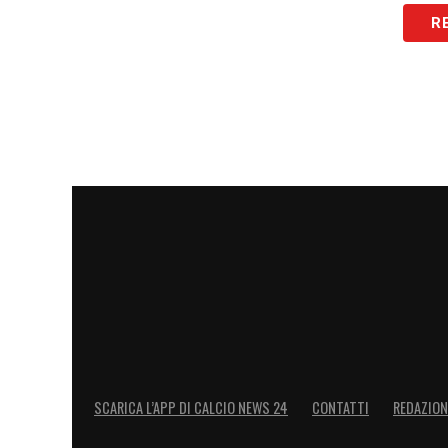
R
SCARICA L’APP DI CALCIO NEWS 24
CONTATTI
REDAZION