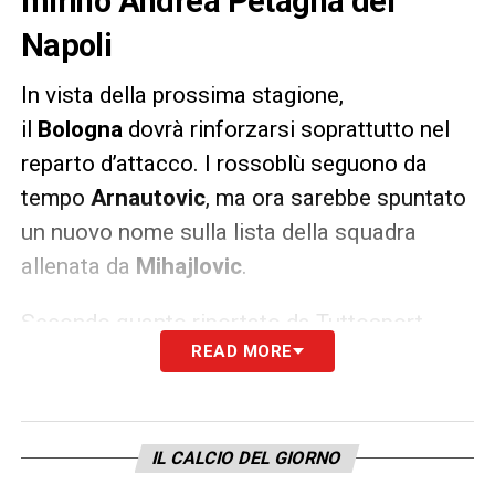
mirino Andrea Petagna del
Napoli
In vista della prossima stagione,
il
Bologna
dovrà rinforzarsi soprattutto nel
reparto d’attacco. I rossoblù seguono da
tempo
Arnautovic
, ma ora sarebbe spuntato
un nuovo nome sulla lista della squadra
allenata da
Mihajlovic
.
Secondo quanto riportato da Tuttosport,
READ MORE
il
Bologna
avrebbe messo gli occhi
su
Andrea Petagna
che in questa annata è
stato poco utilizzato al
Napoli
.
IL CALCIO DEL GIORNO
LA PLAYLIST DELLE NOSTRE TOP NEWS