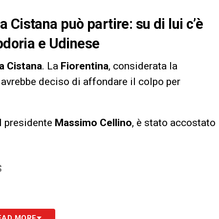
Cistana può partire: su di lui c’è
mpdoria e Udinese
a Cistana
. La
Fiorentina
, considerata la
, avrebbe deciso di affondare il colpo per
l presidente
Massimo Cellino
, è stato accostato
S
EAD MORE