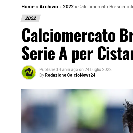
Home
»
Archivio
»
2022
»
Calciomercato Brescia: int
2022
Calciomercato Bre
Serie A per Cista
Published
4 anni ago
on
24 Luglio 2022
By
Redazione CalcioNews24