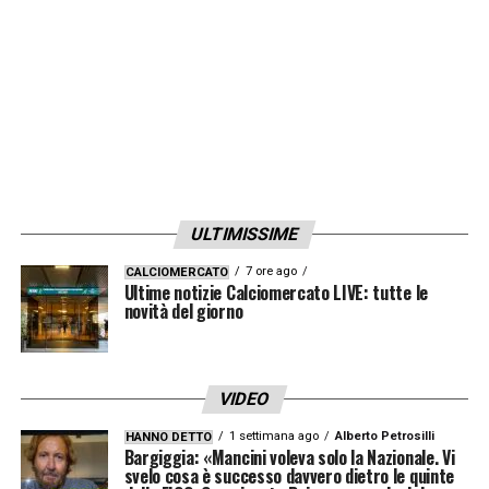
vincente. Fino a
70€
di bonus per te.
Ricevi 1€ per ogni gol segnato da tutte le
squadre fino a un massimo di 70€
Verifica termini e condizioni
su
Lottomatica
e
Goldbet
LA PLAYLIST DELLE NOSTRE TOP NEWS
ULTIMISSIME
7 ore ago
CALCIOMERCATO
Ultime notizie Calciomercato LIVE: tutte le
novità del giorno
VIDEO
1 settimana ago
Alberto Petrosilli
HANNO DETTO
Bargiggia: «Mancini voleva solo la Nazionale. Vi
svelo cosa è successo davvero dietro le quinte