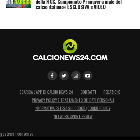
della FIGC. Campionato Primavera male del
calcio italiano» ESCLUSIVA e VIDEO
SCARICA L’APP DI CALCIO NEWS 24
CONTATTI
REDAZIONE
PRIVACY POLICY E TRATTAMENTO DEI DATI PERSONALI
INFORMATIVA ESTESA SUI COOKIE (COOKIE POLICY)
NETWORK SPORT REVIEW
gestisci il consenso