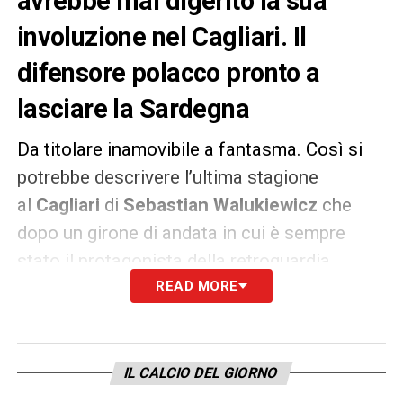
avrebbe mal digerito la sua
involuzione nel Cagliari. Il
difensore polacco pronto a
lasciare la Sardegna
Da titolare inamovibile a fantasma. Così si
potrebbe descrivere l’ultima stagione
al
Cagliari
di
Sebastian Walukiewicz
che
dopo un girone di andata in cui è sempre
stato il protagonista della retroguardia
rossoblù ha visto poi i suoi sogni di gloria
READ MORE
svanire nel nulla.
Secondo quanto riportato quest’oggi
IL CALCIO DEL GIORNO
da
L’Unione Sarda
, il difensore polacco