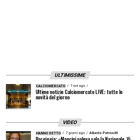
avrebbe mal digerito questa situazione al
punto da aver chiesto alla società sarda la
cessione per poter andare alla ricerca di
nuovi orizzonti in cui potersi affermare. Il
quotidiano sardo rivela inoltre
che
Walukiewicz
avrebbe già lasciato il suo
appartamento a
Cagliari
.
ULTIMISSIME
LA PLAYLIST DELLE NOSTRE TOP NEWS
7 ore ago
CALCIOMERCATO
Ultime notizie Calciomercato LIVE: tutte le
novità del giorno
VIDEO
7 giorni ago
Alberto Petrosilli
HANNO DETTO
Bargiggia: «Mancini voleva solo la Nazionale. Vi