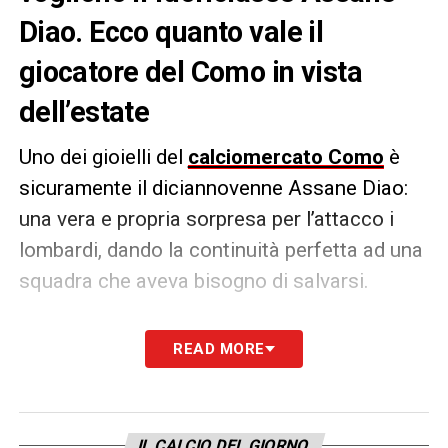
Diao. Ecco quanto vale il
giocatore del Como in vista
dell’estate
Uno dei gioielli del
calciomercato Como
è
sicuramente il diciannovenne Assane Diao:
una vera e propria sorpresa per l’attacco i
lombardi, dando la continuità perfetta ad una
squadra che aveva bisogno di salvarsi.
Secondo quanto riportato da
CalcioNews24
,
READ MORE
l’attaccante del Como ad oggi vale
40 milioni
di euro:
un muro che ha messo su la squadra
lombarda per evitare di smantellare la
IL CALCIO DEL GIORNO