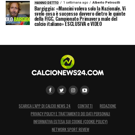
1 settimana ago
Alberto Petrosilli
HANNO DETTO
Bargiggia: «Mancini voleva solo la Nazionale. Vi
svelo cosa è successo davvero dietro le quinte
della FIGC. Campionato Primavera male del
calcio italiano» ESCLUSIVA e VIDEO
SCARICA L’APP DI CALCIO NEWS 24
CONTATTI
REDAZIONE
PRIVACY POLICY E TRATTAMENTO DEI DATI PERSONALI
INFORMATIVA ESTESA SUI COOKIE (COOKIE POLICY)
NETWORK SPORT REVIEW