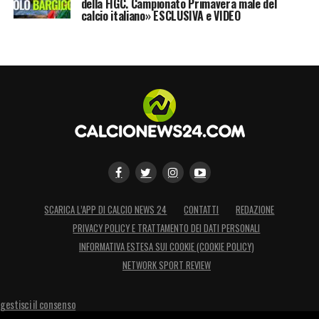
della FIGC. Campionato Primavera male del
calcio italiano» ESCLUSIVA e VIDEO
SCARICA L’APP DI CALCIO NEWS 24
CONTATTI
REDAZIONE
PRIVACY POLICY E TRATTAMENTO DEI DATI PERSONALI
INFORMATIVA ESTESA SUI COOKIE (COOKIE POLICY)
NETWORK SPORT REVIEW
gestisci il consenso