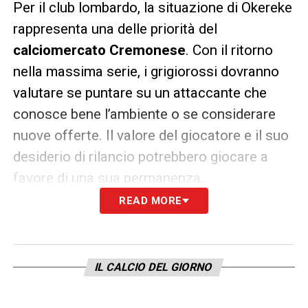
Per il club lombardo, la situazione di Okereke
rappresenta una delle priorità del
calciomercato Cremonese
. Con il ritorno
nella massima serie, i grigiorossi dovranno
valutare se puntare su un attaccante che
conosce bene l’ambiente o se considerare
nuove offerte. Il valore del giocatore e il suo
desiderio di rilancio potrebbero giocare a
favore di una sua permanenza.
READ MORE
Le prossime settimane saranno decisive: il
calciomercato della Cremonese
è appena
iniziato, ma la questione Okereke potrebbe
IL CALCIO DEL GIORNO
già segnare una delle prime mosse cruciali
della nuova stagione.