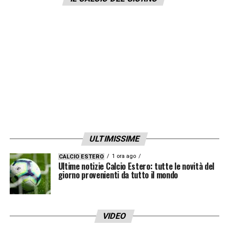
2003, è cresciuto nel settore giovanile
azzurro e, dopo aver esordito in Serie A a
soli 19 anni, ha già collezionato 76 presenze
tra Campionato e Coppa Italia mettendo a
segno 7 gol.
Il nuovo centrocampista viola
ha inoltre vestito la maglia di tutte le
Nazionali Giovanili azzurre ed ha disputato
con l’Under 21 gli Europei di categoria».
ULTIMISSIME
LA PLAYLIST DELLE NOSTRE TOP NEWS
1 ora ago
CALCIO ESTERO
Ultime notizie Calcio Estero: tutte le novità del
giorno provenienti da tutto il mondo
VIDEO