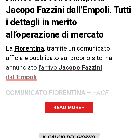
Jacopo Fazzini dall’Empoli. Tutti
i dettagli in merito
all’operazione di mercato
La
Fiorentina
, tramite un comunicato
ufficiale pubblicato sul proprio sito, ha
annunciato
l’arrivo
Jacopo Fazzini
dall’
Empoli
.
COMUNICATO
FIORENTINA
–
«ACF
Fiorentina comunica di aver acquisito, a
READ MORE
titolo definitivo, i diritti alle prestazioni
sportive del calciatore Jacopo Fazzini dall’
Empoli F.C.
Fazzini, nato a Massa il 16 marzo
IL CALCIO DEL GIORNO