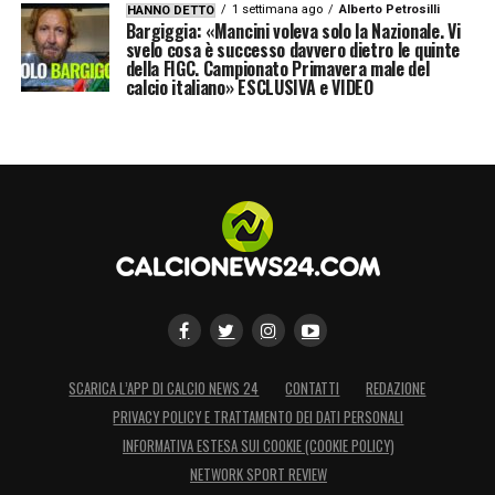
1 settimana ago
Alberto Petrosilli
HANNO DETTO
Bargiggia: «Mancini voleva solo la Nazionale. Vi
svelo cosa è successo davvero dietro le quinte
della FIGC. Campionato Primavera male del
calcio italiano» ESCLUSIVA e VIDEO
SCARICA L’APP DI CALCIO NEWS 24
CONTATTI
REDAZIONE
PRIVACY POLICY E TRATTAMENTO DEI DATI PERSONALI
INFORMATIVA ESTESA SUI COOKIE (COOKIE POLICY)
NETWORK SPORT REVIEW